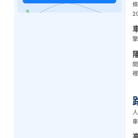
條
2
擎
間
裡
人
車