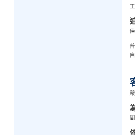
工
佳
普
自
嚴
間