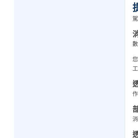
駕
數
您
工
作
消