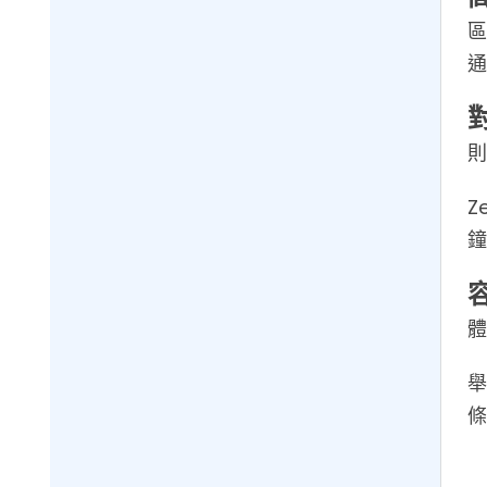
區
通
則
Z
鐘
體
舉
條