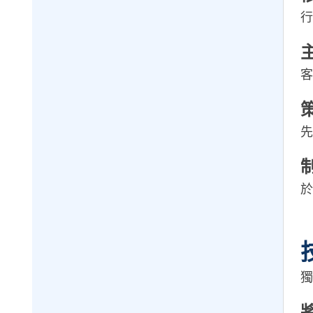
行
客
先
於
獨