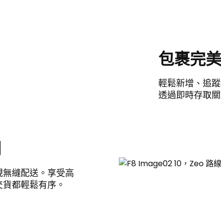
包裹完
輕鬆新增、追蹤
透過即時存取關
調
現無縫配送。享受高
交貨都輕鬆有序。