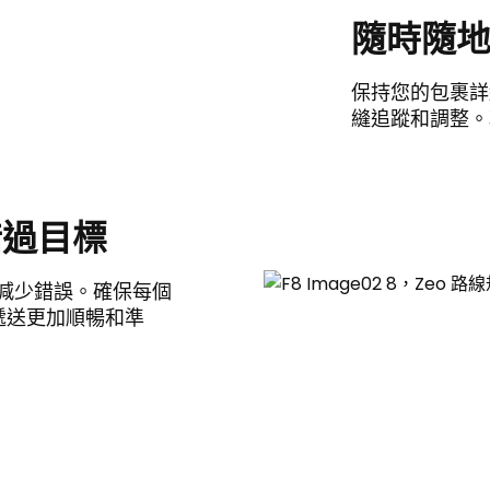
隨時隨
保持您的包裹詳
縫追蹤和調整。
錯過目標
，減少錯誤。確保每個
遞送更加順暢和準