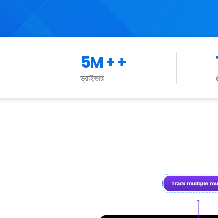
5M +
+
ড্রাইভার