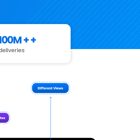
100M +
+
deliveries