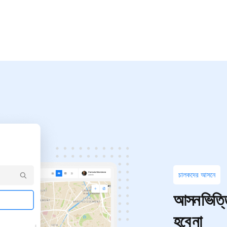
চালকদের
আসনে
আসন ভিত্তিক
হবে
না