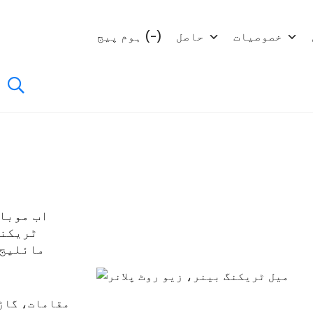
خصوصیات
حاصل
ہوم پیج (-)
اب موبائ
مائلیج 
مقامات، گاڑی