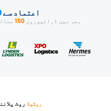
اعتماد سے
+
بھر میں ڈرائیوروں
150
ممالک
# 1 ریٹیڈ
روٹ پلانن