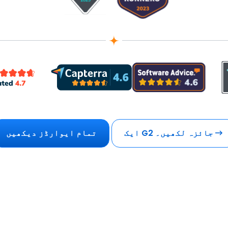
ایک G2 جائزہ لکھیں۔
تمام ایوارڈز دیکھیں