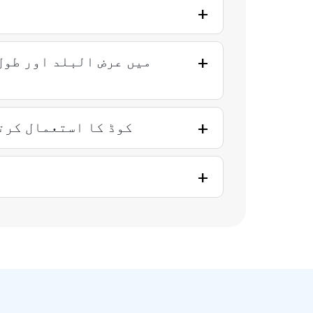
میں عرض البلد اور طول
میں QR کوڈ کا استعمال