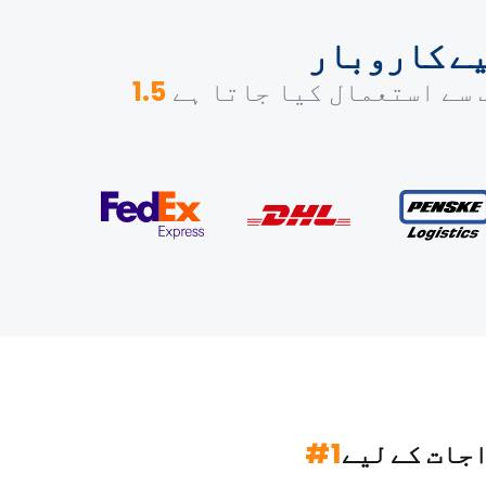
یے کاروبار
 سے استعمال کیا جاتا ہے
اجات کے
لیے