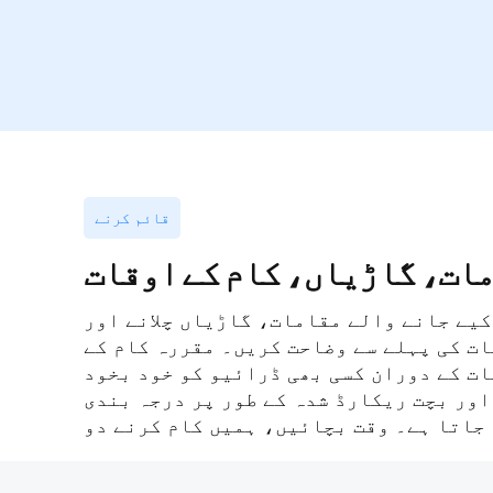
قائم
کرنے
ات، گاڑیاں، کام کے
اوقات
کیے جانے والے مقامات، گاڑیاں چلانے اور
ات کی پہلے سے وضاحت کریں۔ مقررہ کام کے
ت کے دوران کسی بھی ڈرائیو کو خود بخود
ور بچت ریکارڈ شدہ کے طور پر درجہ بندی