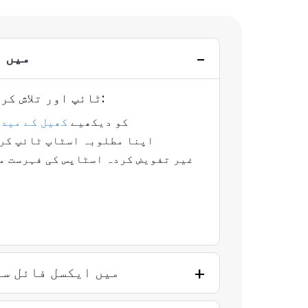
میں ٹ
ٹائپ اور تلاش کرکے اسٹاپ شامل کرنے کے لیے ان اقدامات پر عمل کریں:
کو دیکھیے
کھیل کے میدا
اپنا مطلوبہ اسٹاپ ٹائپ کری
غیر تفویض کردہ اسٹاپس کی فہرست می
میں ایکسل فائل سے