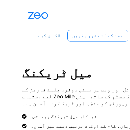
مفت کے لئے شروع کریں
لاگ ان کرے
میل
ٹریکنگ
ل اور ویب پر مبنی دونوں پلیٹ فارمز کے
لیے دستیاب Zeo Mile ٹریکنگ سسٹم کے ساتھ اپنی
رپورٹس کو منظم اور ٹریک کرنا آسان ہے۔
خودکار میل ٹریکنگ رپورٹس۔
اں، کام کے اوقات ترتیب دینے میں آسان۔