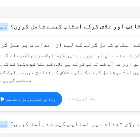
ائپ اور تلاش کرکے اسٹاپ کیسے شامل کروں؟
ویب
ن کا صفحہ
. آپ کو اوپر بائیں طرف ایک سرچ باکس ملے گا۔
ں اور یہ آپ کے ٹائپ کرتے ہی تلاش کے نتائج دکھائے گا۔
ں اسٹاپ شامل کرنے کے لیے تلاش کے نتائج میں سے ایک کو
منتخب کریں۔
بلاگ کو پڑھنے
ویڈیو ٹیوٹوریل دیکھیں
 بڑی تعداد میں اسٹاپس کیسے درآمد کروں؟
ویب