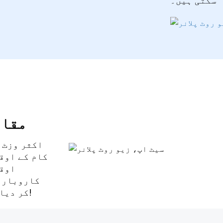
سکتی ہیں۔
مقام
اکثر وزٹ 
کام کے اوق
اوقا
کاروبار ا
کر دیا جاتا ہے۔ وقت بچائیں، ہمیں کام کرنے دو!