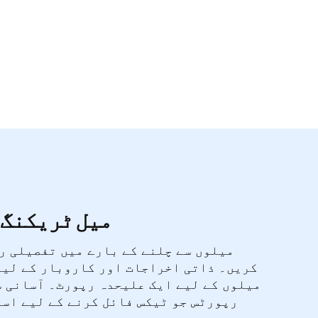
میل ٹریکنگ
میلوں سے چلنے کے بارے میں تفصیلی ر
کریں۔ ذاتی اخراجات اور کاروبار کے لیے
میلوں کے لیے ایک علیحدہ رپورٹ۔ آسانی س
رپورٹس جو ٹیکس فائل کرنے کے لیے است