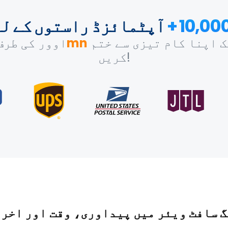
10,000 
آپٹمائزڈ راستوں کے ل
 اپنا کام تیزی سے ختم
1.5mn
اوور کی طرف
کریں!
گ سافٹ ویئر میں پیداوری، وقت اور اخر