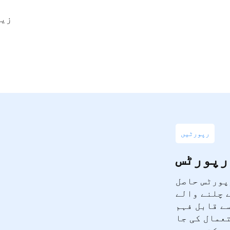
رپورٹیں
رپورٹس
پورٹس حاصل
 چلنے والے
ے قابل فہم
عمال کی جا