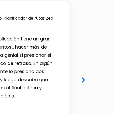
VA
plicación tiene un gran
Recibo esca
ntos... hacer más de
100 paradas
a genial si presionar el
que enrutar
oco de retraso. En algún
Zeo
lo hace 
te lo presiono dos
Zeo
La mejor
y luego descubrí que
y rutas de o
 al final del día y
bién s…
Victor A.
Propietario de