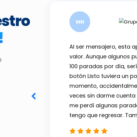
stro
MN
!
presiona la
Al ser mensajero, esta a
 única
valor. Aunque algunos pu
o
 la función
100 paradas por día, serí
r una
botón Listo tuviera un p
momento, accidentalmen
ual es
veces sin darme cuenta 
a el
me perdí algunas paradas
 siempre
tengo que regresar. Tam
ión.