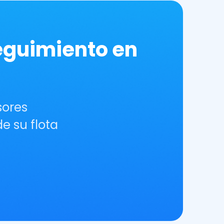
eguimiento en
sores
e su flota