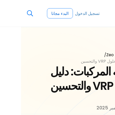
تسجيل الدخول
البدء مجانا
/
لتحسين
المركبات: دليل