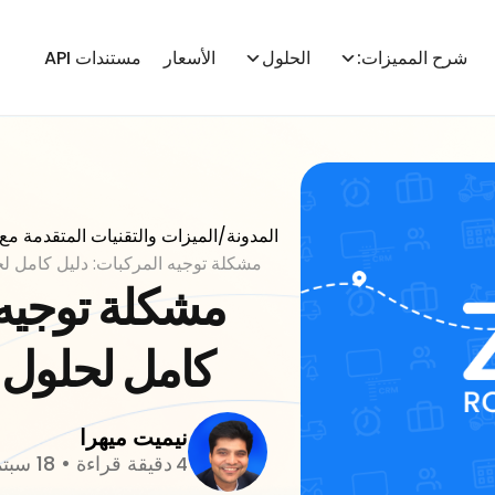
شرح المميزات:
الحلول
الأسعار
مستندات API
المدونة
/
الميزات والتقنيات المتقدمة مع Zeo
مشكلة توجيه المركبات: دليل كامل لحلول VRP وا
مشكلة توجيه 
كامل لحلول VRP والتحسين
نيميت ميهرا
دقيقة قراءة
•
18 سبتمبر 2025
4