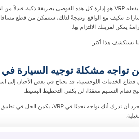
ما يفعله VRP هو إدارة كل هذه الفوضى بطريقة ذكية. فب
رات تتكيف مع الواقع. ونتيجةً لذلك، ستتمكن من قطع مسافات
مةً يمكن لفريقك الالتزام بها.
ا نستكشف هذا أكثر.
ن تواجه مشكلة توجيه السيارة في ال
ح نظام التسليم معقدًا، لن يكفي التخطيط البسيط.
بمجرد أن تدرك أنك تواجه تحديًا في 
يلية.