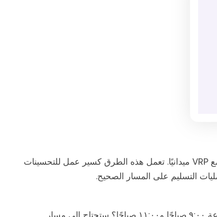
فيما يلي الطرق الأساسية التي تتعامل بها أنظمة التوجيه الفعلية مع VRP ميدانيًا. تعمل هذه الطرق كسير عمل للتحسينات
ليات التسليم على المسار الصحيح.
ماذا يحدث عندما يطلب ٨٠٪ من عملائك طرودهم بين الساعة ٩:٠٠ صباحًا و١١:٠٠ صباحًا؟ ستحتاج إلى مسار