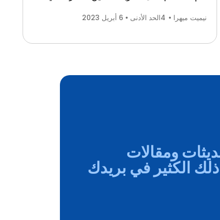
نيميت ميهرا •
4
الحد الأدنى • 6 أبريل 2023
يثات ومقالات
 ذلك الكثير في بريدك