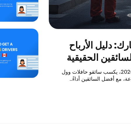
: دليل الأرباح
وقت القراءة: 3 دقائق. باختصار: اعتبارًا من عام 2026، يكسب سائقو حافلات وول